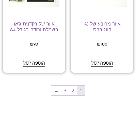
איור מרובע של נגן
איור של רקדנית ג'אז
קונטרבס
בשמלה ורודה בגודל A4
₪
90
₪
100
הוספה לסל
הוספה לסל
←
3
2
1